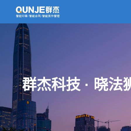
群杰科技 · 晓