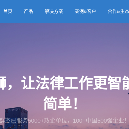
首页
产品
解决方案
案例&客户
合作&生
法狮，让法律工作更
简单！
群杰已服务5000+政企单位，100+中国500强企业