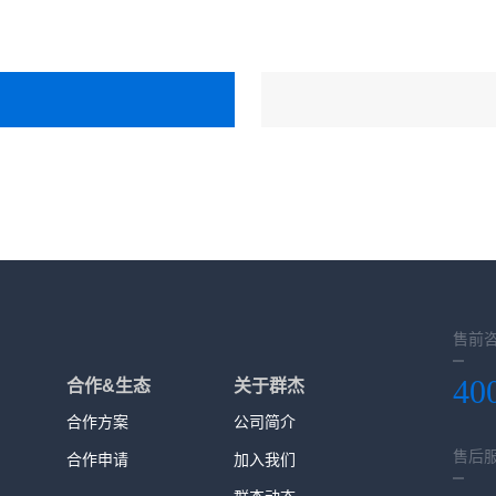
售前
40
合作&生态
关于群杰
合作方案
公司简介
售后
合作申请
加入我们