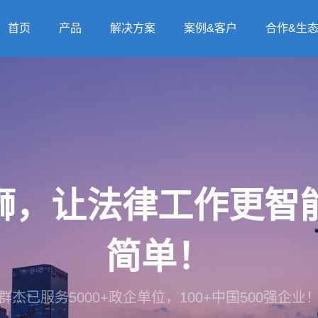
首页
产品
解决方案
案例&客户
合作&生
法狮，让法律工作更
简单！
群杰已服务5000+政企单位，100+中国500强企业