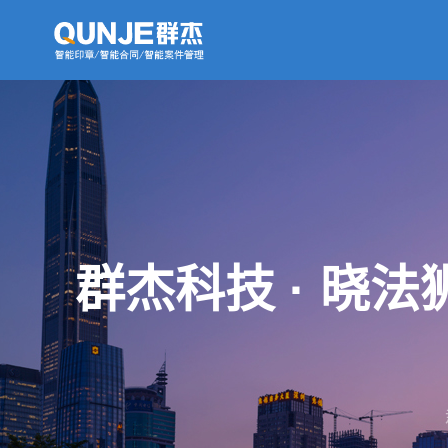
群杰科技 · 晓