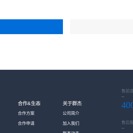
售前
40
合作&生态
关于群杰
合作方案
公司简介
售后
合作申请
加入我们