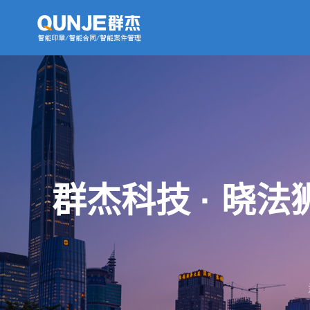
群杰科技 · 晓