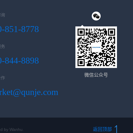
咨询
0-851-8778
服务
0-844-8898
微信公众号
合作
rket@qunje.com
返回顶部
d by
Wanhu
.