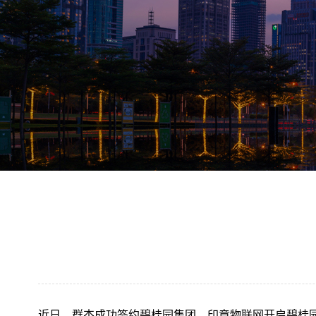
近日，群杰成功签约碧桂园集团，印章物联网开启碧桂园“1