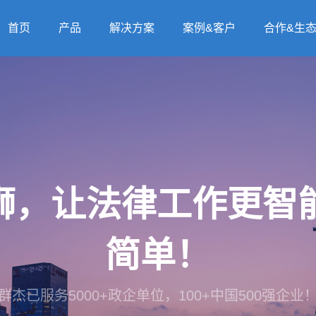
首页
产品
解决方案
案例&客户
合作&生
法狮，让法律工作更
简单！
群杰已服务5000+政企单位，100+中国500强企业