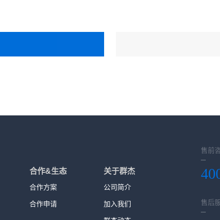
售前
40
合作&生态
关于群杰
合作方案
公司简介
售后
合作申请
加入我们