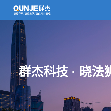
群杰科技 · 晓