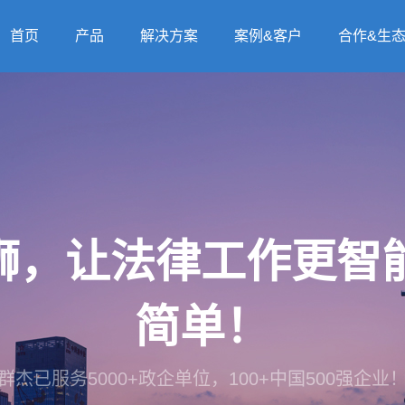
首页
产品
解决方案
案例&客户
合作&生
法狮，让法律工作更
简单！
群杰已服务5000+政企单位，100+中国500强企业