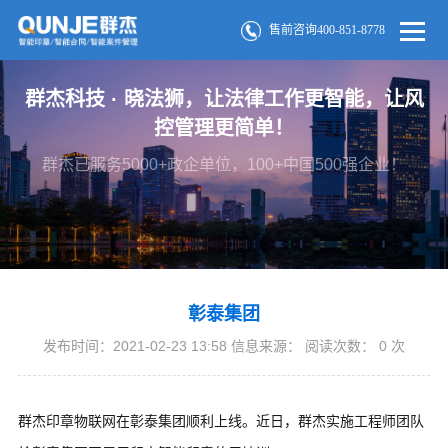
售前咨询400-851-8778
群杰科技 · 晓法狮，让法律工作更智能，让风
控管理更简单！
群杰已服务5000+政企单位，100+中国500强企业！
彰泰集团
发布时间：2021-02-23 13:58 信息来源： 阅读次数：
0
次
群杰印章物联网在彰泰集团顺利上线。近日，群杰实施工程师团队