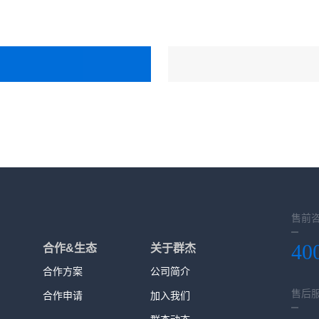
售前
40
合作&生态
关于群杰
合作方案
公司简介
售后
合作申请
加入我们