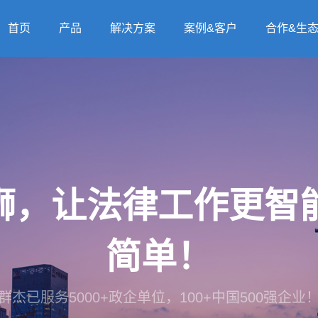
首页
产品
解决方案
案例&客户
合作&生
法狮，让法律工作更
简单！
群杰已服务5000+政企单位，100+中国500强企业