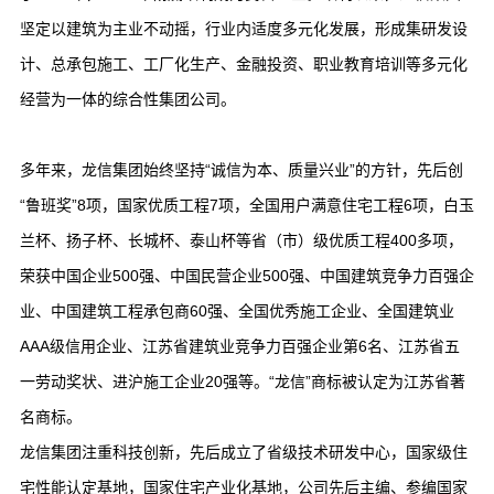
坚定以建筑为主业不动摇，行业内适度多元化发展，形成集研发设
计、总承包施工、工厂化生产、金融投资、职业教育培训等多元化
经营为一体的综合性集团公司。
多年来，龙信集团始终坚持“诚信为本、质量兴业”的方针，先后创
“鲁班奖”8项，国家优质工程7项，全国用户满意住宅工程6项，白玉
兰杯、扬子杯、长城杯、泰山杯等省（市）级优质工程400多项，
荣获中国企业500强、中国民营企业500强、中国建筑竞争力百强企
业、中国建筑工程承包商60强、全国优秀施工企业、全国建筑业
AAA级信用企业、江苏省建筑业竞争力百强企业第6名、江苏省五
一劳动奖状、进沪施工企业20强等。“龙信”商标被认定为江苏省著
名商标。
龙信集团注重科技创新，先后成立了省级技术研发中心，国家级住
宅性能认定基地，国家住宅产业化基地，公司先后主编、参编国家