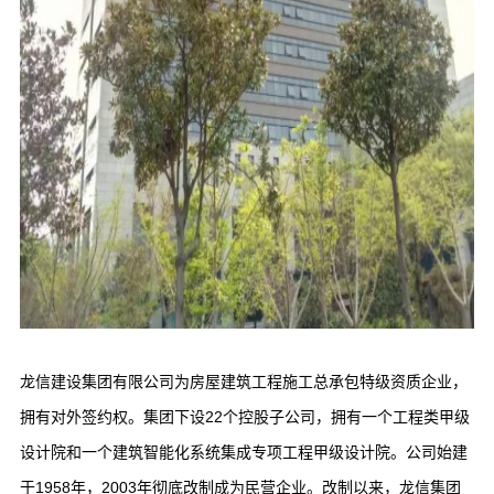
龙信建设集团有限公司为房屋建筑工程施工总承包特级资质企业，
拥有对外签约权。集团下设22个控股子公司，拥有一个工程类甲级
设计院和一个建筑智能化系统集成专项工程甲级设计院。公司始建
于1958年，2003年彻底改制成为民营企业。改制以来，龙信集团