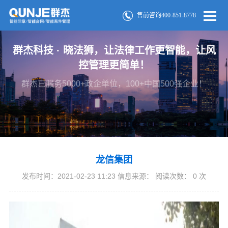
售前咨询400-851-8778
群杰科技 · 晓法狮，让法律工作更智能，让风
控管理更简单！
群杰已服务5000+政企单位，100+中国500强企业！
龙信集团
发布时间：2021-02-23 11:23 信息来源： 阅读次数：
0
次