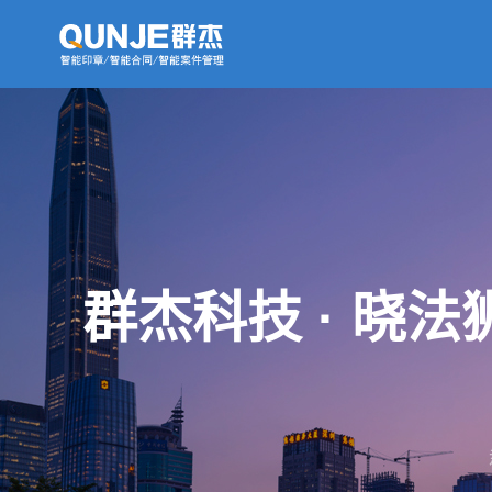
群杰科技 · 晓