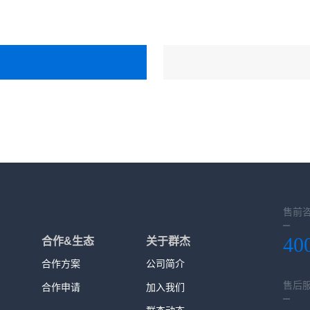
售前
40
合作&生态
关于群杰
合作方案
公司简介
售后
合作申请
加入我们