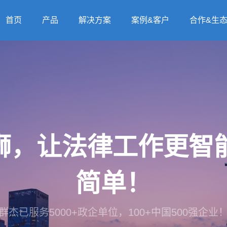
首页
产品
解决方案
案例&客户
合作&生
法狮，让法律工作更
简单！
群杰已服务5000+政企单位，100+中国500强企业