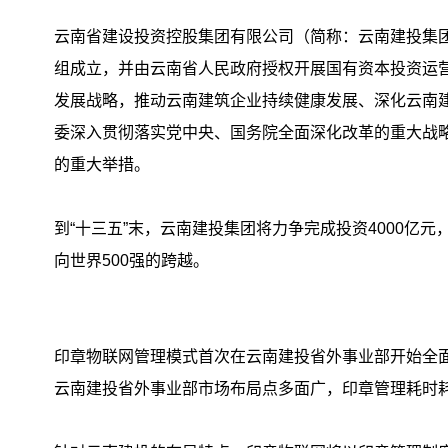
云南省建设投资控股集团有限公司（简称：云南建投集团
组成立，并由云南省人民政府授权开展国有资本投资运
发展战略，推动云南建筑企业持续健康发展、深化云南
委深入贯彻落实党中央、国务院全面深化改革的重大战略
的重大举措。
到“十三五”末，云南建投集团将力争完成投资4000亿元，
向世界500强的跨越。
印章物联网管理模式首次在云南建投省外事业部开始全面
云南建投省外事业部市场布局点多面广，印章管理耗时