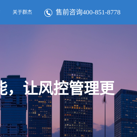
售前咨询400-851-8778
态
关于群杰
智能，让风控管理更
！