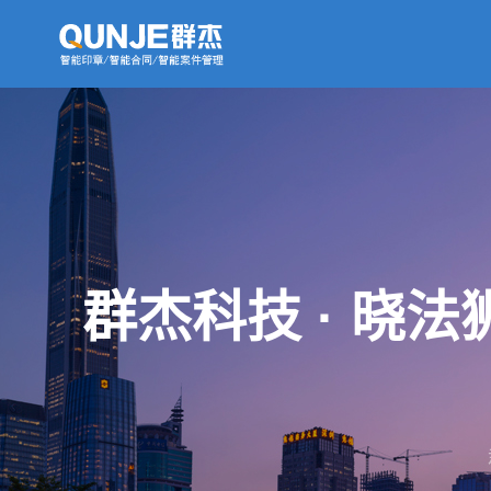
群杰科技 · 晓