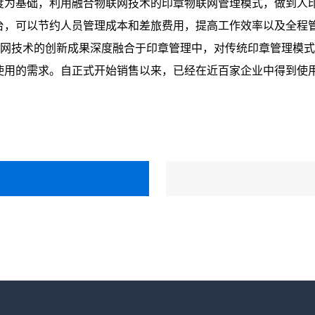
为基础，利用融合物联网技术的印章物联网管理模式，做到人印
台，可以节约人员管理成本和差旅费用，提高工作效率以及全程
联网技术的创新成果深度融合于印章管理中，对传统印章管理模
使用的需求。自正式开始销售以来，已经在近百家企业中得到使