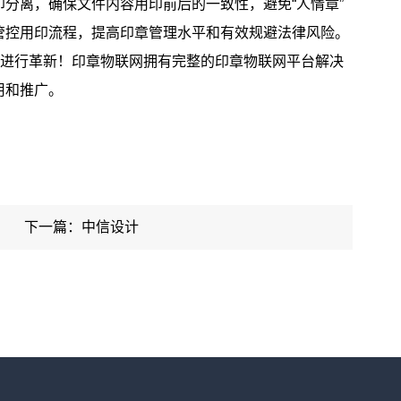
分离，确保文件内容用印前后的一致性，避免“人情章”
管控用印流程，提高印章管理水平和有效规避法律风险。
式进行革新！印章物联网拥有完整的印章物联网平台解决
用和推广。
下一篇：中信设计