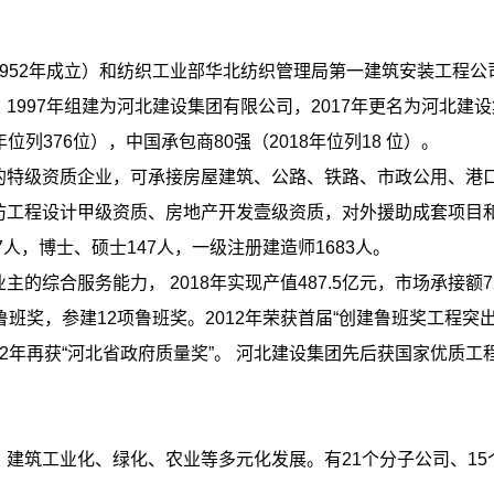
1952年成立）和纺织工业部华北纺织管理局第一建筑安装工程公司
997年组建为河北建设集团有限公司，2017年更名为河北建设集
位列376位），中国承包商80强（2018年位列18 位）。
的特级资质企业，可承接房屋建筑、公路、铁路、市政公用、港
防工程设计甲级资质、房地产开发壹级资质，对外援助成套项目
7人，博士、硕士147人，一级注册建造师1683人。
业主的综合服务能力，
2018年实现产值487.5亿元，
市场承接额
项鲁班奖，参建12项鲁班奖。2012年荣获首届“创建鲁班奖工程突
，2012年再获“河北省政府质量奖”。 河北建设集团先后获国家
、建筑工业化、绿化、农业等多元化发展。有
21
个分子公司、
15