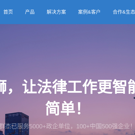
首页
产品
解决方案
案例&客户
合作&生
法狮，让法律工作更
简单！
群杰已服务5000+政企单位，100+中国500强企业