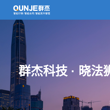
群杰科技 · 晓