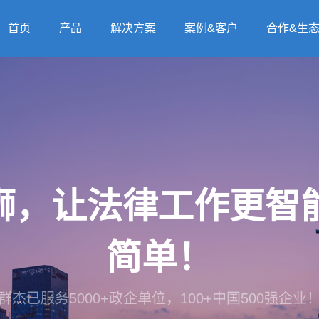
首页
产品
解决方案
案例&客户
合作&生
法狮，让法律工作更
简单！
群杰已服务5000+政企单位，100+中国500强企业