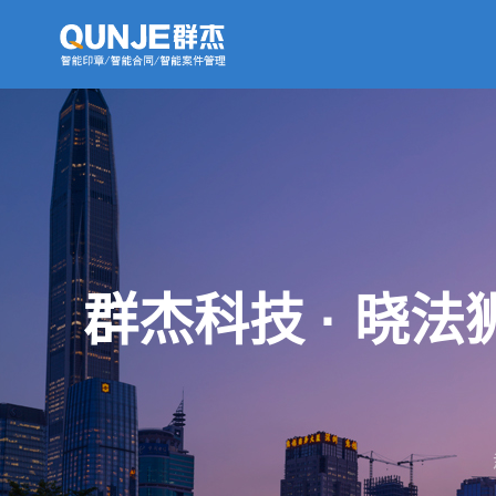
群杰科技 · 晓