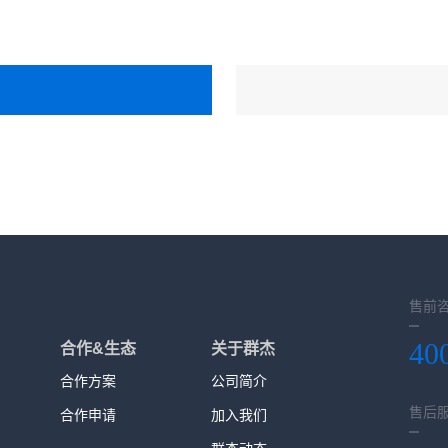
售前
40
合作&生态
关于群杰
合作方案
公司简介
售后
合作申请
加入我们