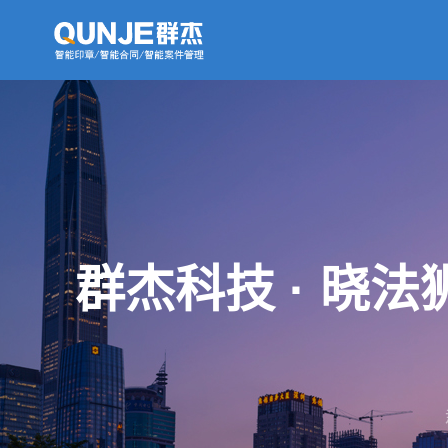
群杰科技 · 晓