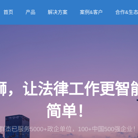
首页
产品
解决方案
案例&客户
合作&生
法狮，让法律工作更
简单！
群杰已服务5000+政企单位，100+中国500强企业