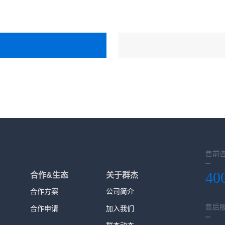
售前
40
合作&生态
关于群杰
合作方案
公司简介
售后
合作申请
加入我们