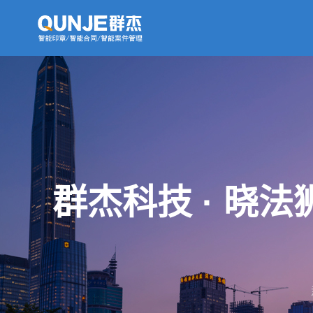
群杰科技 · 晓