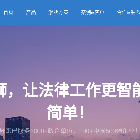
首页
产品
解决方案
案例&客户
合作&生
法狮，让法律工作更
简单！
群杰已服务5000+政企单位，100+中国500强企业