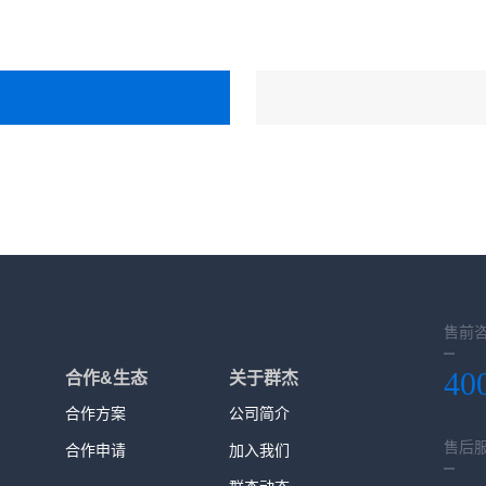
售前
40
合作&生态
关于群杰
合作方案
公司简介
售后
合作申请
加入我们