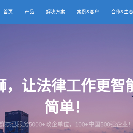
首页
产品
解决方案
案例&客户
合作&生
法狮，让法律工作更
简单！
群杰已服务5000+政企单位，100+中国500强企业