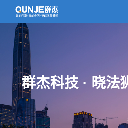
群杰科技 · 晓