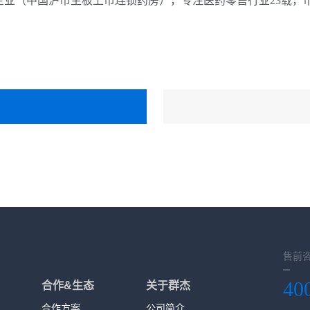
企业（中国沪市主板上市连锁药房），专注医药零售行业23载，
售前
40
合作&生态
关于群杰
合作方案
公司简介