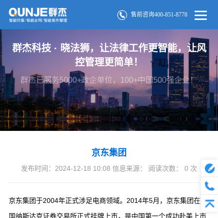
售前咨询400-851-8778
群杰科技 · 晓法狮，让法律工作更智能，让风
控管理更简单！
群杰已服务5000+政企单位，100+中国500强企业！
京东集团
发布时间：2024-12-18 10:08 信息来源： 阅读次数：
0
次
京东集团于2004年正式涉足电商领域。2014年5月，京东集团在美
国纳斯达克证券交易所正式挂牌上市，是中国第一个成功赴美上市