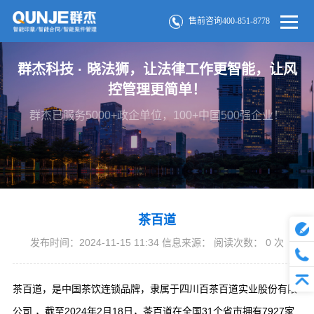
售前咨询400-851-8778
群杰科技 · 晓法狮，让法律工作更智能，让风
控管理更简单！
群杰已服务5000+政企单位，100+中国500强企业！
茶百道
发布时间：2024-11-15 11:34 信息来源： 阅读次数：
0
次
茶百道，是中国茶饮连锁品牌，隶属于
四川百茶百道实业股份有限
公司
，截至2024年2月18日，茶百道在全国31个省市拥有7927家