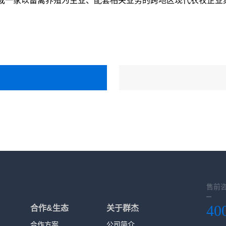
成一家以畜禽养殖为主业、配套相关业务的跨地区现代农牧企业集
售前
40
合作&生态
关于群杰
合作方案
公司简介