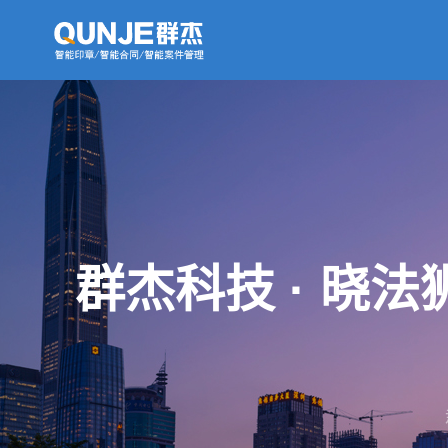
群杰科技 · 晓