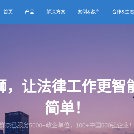
首页
产品
解决方案
案例&客户
合作&生
法狮，让法律工作更
简单！
群杰已服务5000+政企单位，100+中国500强企业