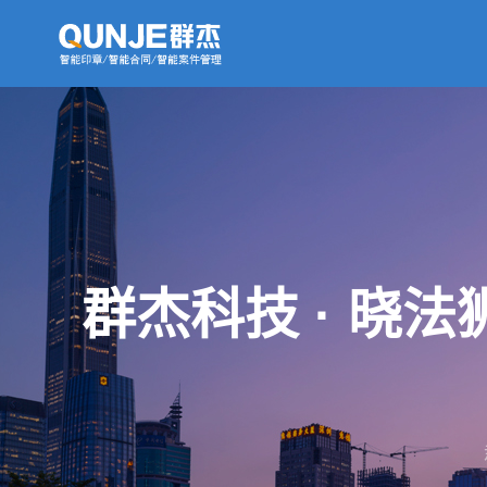
群杰科技 · 晓