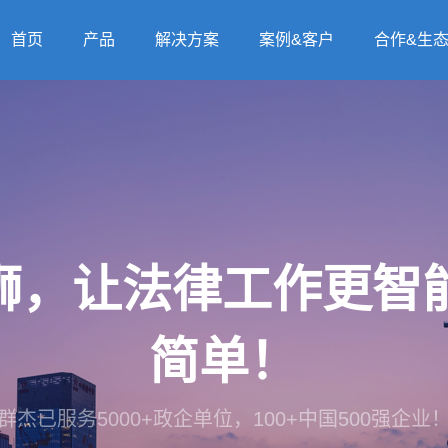
首页
产品
解决方案
案例&客户
合作&生
法狮，让法律工作更
简单！
群杰已服务5000+政企单位，100+中国500强企业