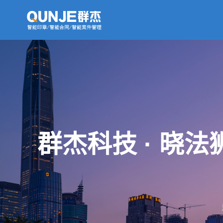
群杰科技 · 晓