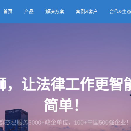
首页
产品
解决方案
案例&客户
合作&生
法狮，让法律工作更
简单！
群杰已服务5000+政企单位，100+中国500强企业