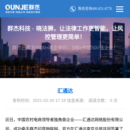
售前咨询400-851-8778
群杰科技 · 晓法狮，让法律工作更智能，让风
控管理更简单！
群杰已服务5000+政企单位，100+中国500强企业！
汇通达
发布时间：2021-02-20 17:18 信息来源： 阅读次数：
0
次
近日，中国农村电商领导者独角兽企业——汇通达网络股份有限公
司，成功牵手群杰印章物联网，双方在汇通达南京总部共同签署了