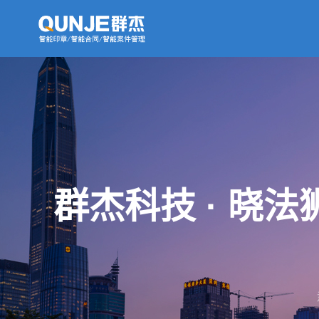
群杰科技 · 晓