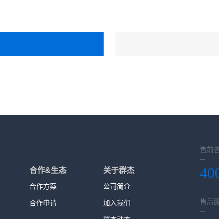
售前
40
合作&生态
关于群杰
合作方案
公司简介
售后
合作申请
加入我们