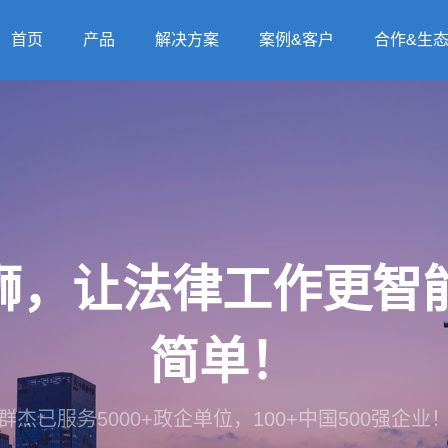
首页
产品
解决方案
案例&客户
合作&生
法狮，让法律工作更
简单！
群杰已服务5000+政企单位，100+中国500强企业