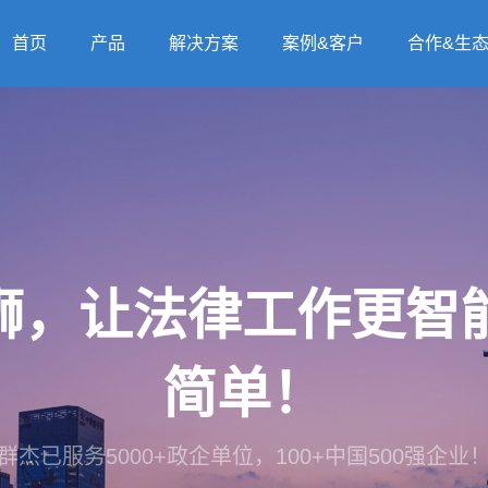
首页
产品
解决方案
案例&客户
合作&生
法狮，让法律工作更
简单！
群杰已服务5000+政企单位，100+中国500强企业