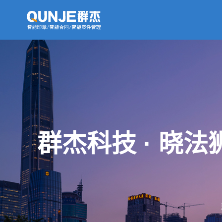
群杰科技 · 晓