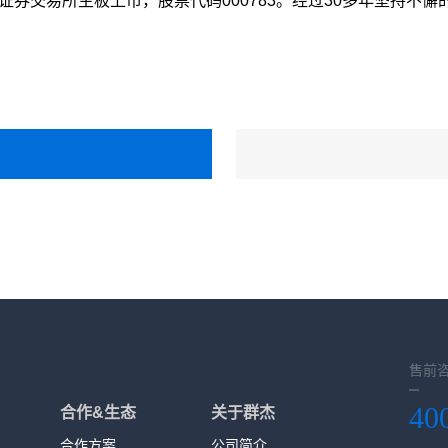
深圳证券交易所主板上市，股票代码000783。经过30多年坚持
售前
40
合作&生态
关于群杰
合作方案
公司简介