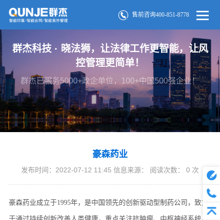
售前咨询400-851-8778
群杰科技 · 晓法狮，让法律工作更智能，让风
控管理更简单！
群杰已服务5000+政企单位，100+中国500强企业！
豪森药业
发布时间：2022-07-12 11:45 信息来源： 阅读次数：
0
次
豪森药业成立于1995年，是中国领先的创新驱动型制药公司，致力
于通过持续创新改善人类健康，重点关注抗肿瘤、中枢神经系统、