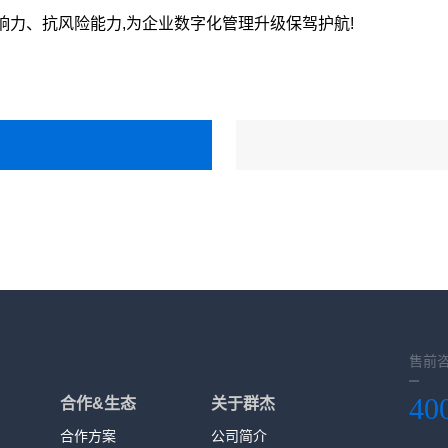
响力、抗风险能力,为企业数字化管理升级保驾护航!
售前
40
合作&生态
关于群杰
合作方案
公司简介