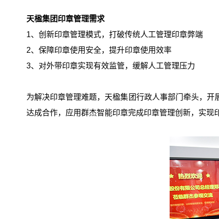
天楹集团印章管理需求
1、创新印章管理模式，打破传统人工管理印章弊端
2、保障印章使用安全，提升印章使用效率
3、对外带印章实现有效监管，缓解人工管理压力
为解决印章管理难题，天楹集团行政人事部门牵头，开
达成合作，应用群杰智能印章完成印章管理创新，实现