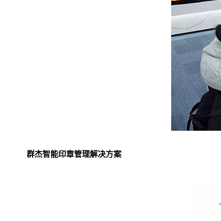
群杰智能印章管理解决方案