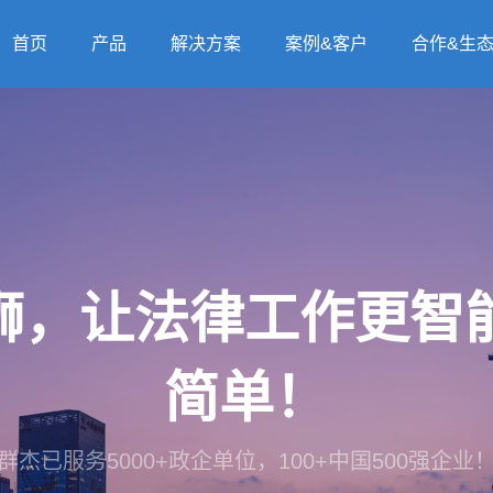
首页
产品
解决方案
案例&客户
合作&生
法狮，让法律工作更
简单！
群杰已服务5000+政企单位，100+中国500强企业