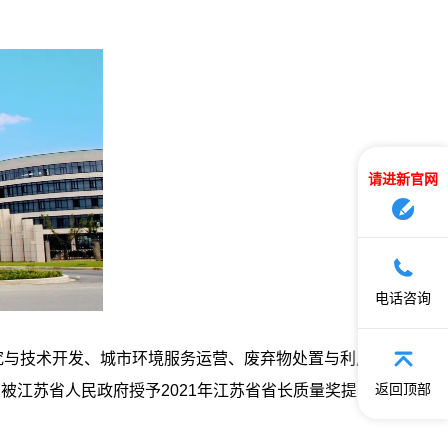
请进新官网
电话咨询
究与技术开发、城市环境服务运营、废弃物处置与利用、
返回顶部
日，被江苏省人民政府授予2021年江苏省省长质量奖提名