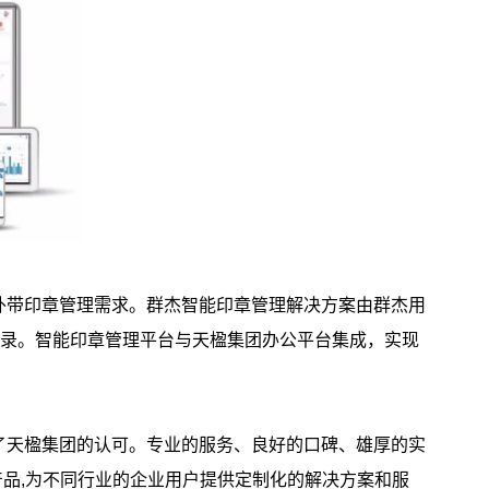
外带印章管理需求。群杰智能印章管理解决方案由群杰用
记录。智能印章管理平台与天楹集团办公平台集成，实现
了天楹集团的认可。专业的服务、良好的口碑、雄厚的实
产品,为不同行业的企业用户提供定制化的解决方案和服