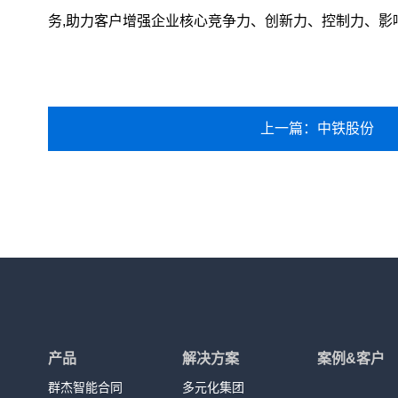
务,助力客户增强企业核心竞争力、创新力、控制力、影
上一篇：中铁股份
产品
解决方案
案例&客户
群杰智能合同
多元化集团