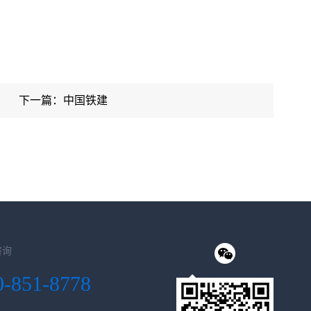
下一篇：中国铁建
咨询
0-851-8778