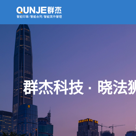
群杰科技 · 晓