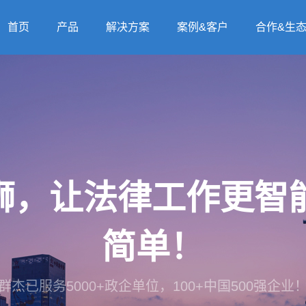
首页
产品
解决方案
案例&客户
合作&生
法狮，让法律工作更
简单！
群杰已服务5000+政企单位，100+中国500强企业