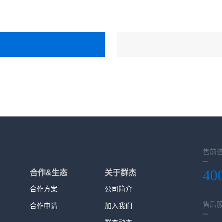
售前
40
合作&生态
关于群杰
合作方案
公司简介
售后
合作申请
加入我们