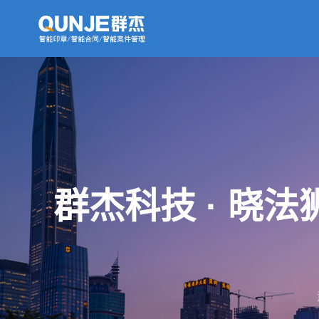
群杰科技 · 晓