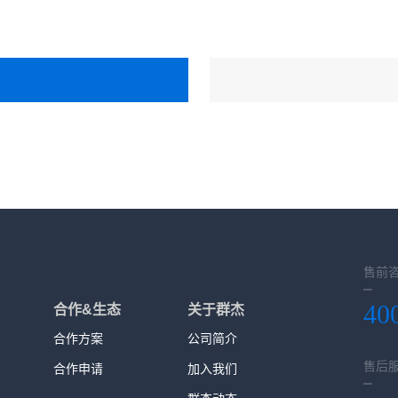
售前
40
合作&生态
关于群杰
合作方案
公司简介
售后
合作申请
加入我们