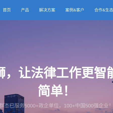
首页
产品
解决方案
案例&客户
合作&生
法狮，让法律工作更
简单！
群杰已服务5000+政企单位，100+中国500强企业