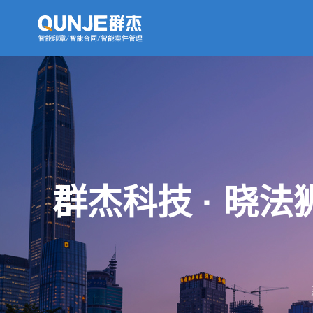
群杰科技 · 晓