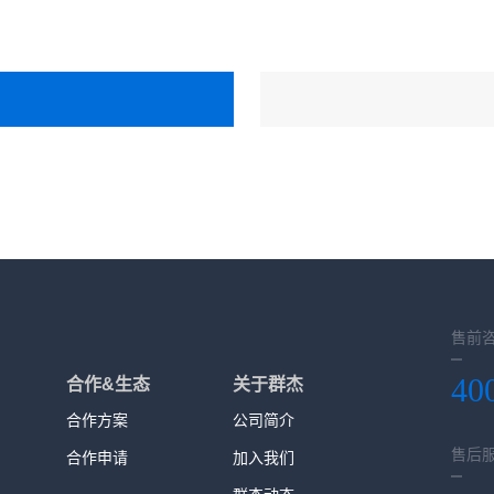
售前
40
合作&生态
关于群杰
合作方案
公司简介
售后
合作申请
加入我们