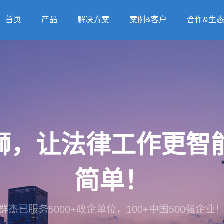
首页
产品
解决方案
案例&客户
合作&生
法狮，让法律工作更
简单！
群杰已服务5000+政企单位，100+中国500强企业