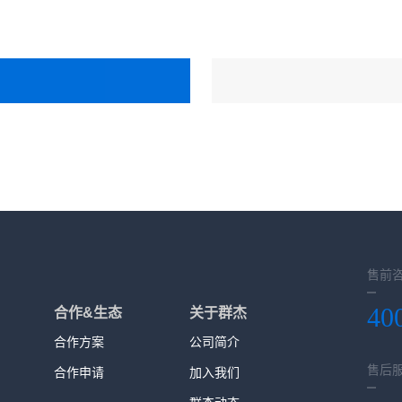
售前
40
合作&生态
关于群杰
合作方案
公司简介
售后
合作申请
加入我们