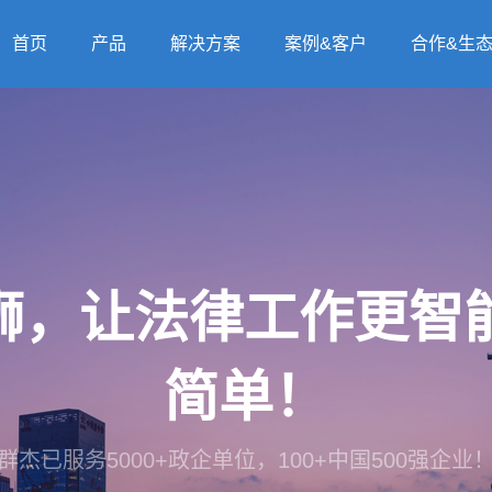
首页
产品
解决方案
案例&客户
合作&生
法狮，让法律工作更
简单！
群杰已服务5000+政企单位，100+中国500强企业