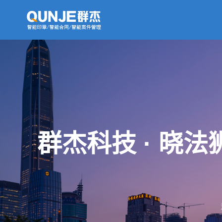
群杰科技 · 晓