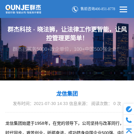
售前咨询400-851-8778
群杰科技 · 晓法狮，让法律工作更智能，让风
控管理更简单！
群杰已服务5000+政企单位，100+中国500强企业！
龙信集团
发布时间：2021-07-30 14:33 信息来源： 阅读次数：
0
次
龙信集团始建于1958年，在党的领导下，公司坚持与改革同行，与
时代同步，艰苦创业，砥砺奋进，成功跻身中国企业500强、中国