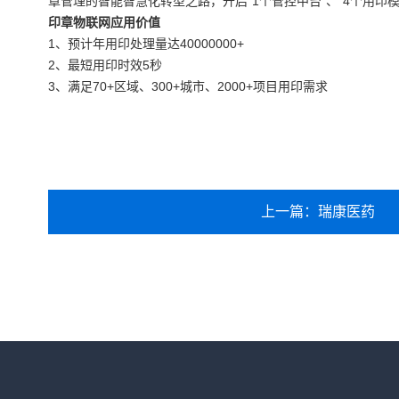
章管理的智能智慧化转型之路，开启“1个管控中台”、“4个用印模
印章物联网应用价值
1、预计年用印处理量达40000000+
2、最短用印时效5秒
3、满足70+区域、300+城市、2000+项目用印需求
上一篇：瑞康医药