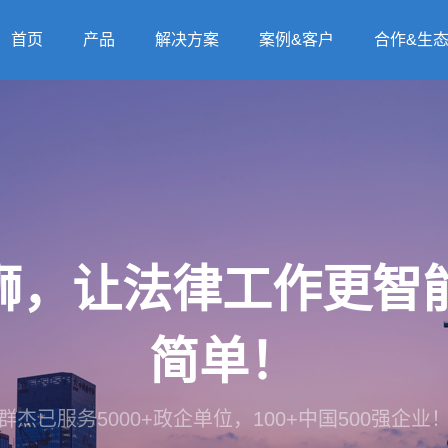
首页
产品
解决方案
案例&客户
合作&生
法狮，让法律工作更
简单！
群杰已服务5000+政企单位，100+中国500强企业