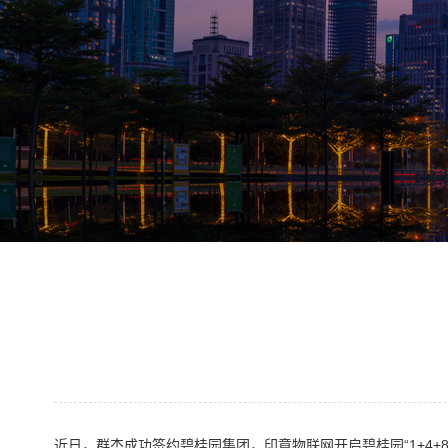
近日，群杰成功签约碧桂园集团，印章物联网开启碧桂园“1+4+