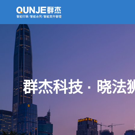
群杰科技 · 晓