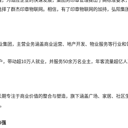
理，为适应企业的快速发展，集团对印章管理提出了高标准要求
选择了群杰印章物联网。相信，有了印章物联网的加持，弘阳集
业集团，主营业务涵盖商业运营、地产开发、物业服务等行业和领域，
户，带动超10万人就业，并服务50余万名业主，年客流量超亿人
长期专注于商业价值的整合与塑造，旗下涵盖广场、家居、社区
。
6强