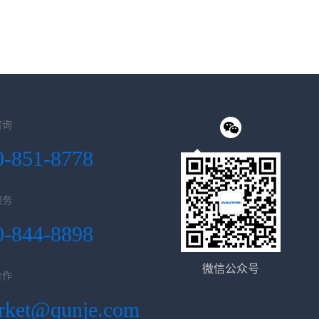
咨询
0-851-8778
服务
0-844-8898
微信公众号
合作
rket@qunje.com