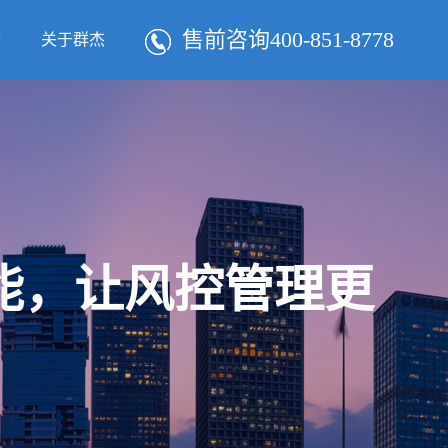
售前咨询400-851-8778
态
关于群杰
智能，让风控管理更
！