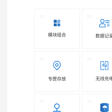
01
02
模块组合
数据记
03
04
无线充
专匣存放
05
06