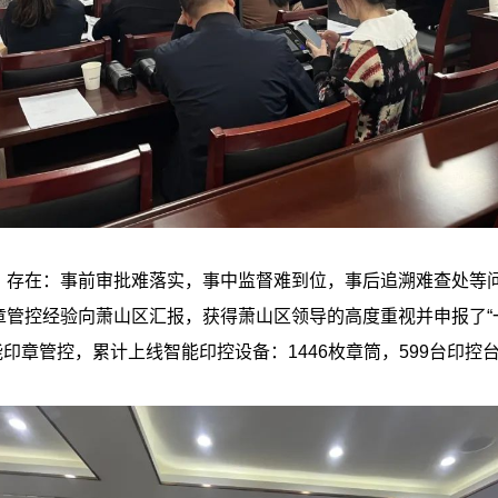
存在：事前审批难落实，事中监督难到位，事后追溯难查处等问题
管控经验向萧山区汇报，获得萧山区领导的高度重视并申报了“一
印章管控，累计上线智能印控设备：1446枚章筒，599台印控