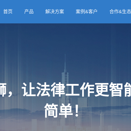
首页
产品
解决方案
案例&客户
合作&生
法狮，让法律工作更
简单！