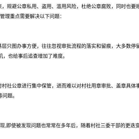
，规避公章私用、盗用、滥用风险，杜绝公章腐败，同时也要顺
，管理重点需要解决以下问题：
基层只图办事方便，往往忽视审批流程的落实和留痕，大多数停
机，也给事后追查增加了难度。
对村社公章进行集中保管，进而难以对村社用章审批、盖章具体
”等问题。
发现,即使被发现问题也常常在多年后，随着村社三委干部的更迭