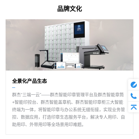
品牌文化
全景化产品生态
群杰“三端一云”——群杰智能印章管理平台及群杰智能章筒
+智能印控台、群杰智能盖章机、群杰智能印章柜三大智能
终端为一体，将智能印章与办公系统无缝衔接，实现业务管
控、数据应用，打造印章生态服务平台，解决专人用印、自
助用印、外带用印等全场景用印难题。