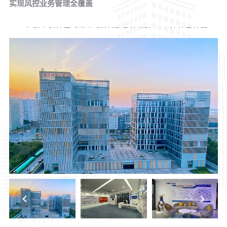
实现风控业务管理全覆盖
2025年群杰科技正式推出“晓法狮”品牌战略，以“法律风控管
理咨询+智能法律风控系统+法律风控全场景”立体化架构，实
现风控业务管理全覆盖，智能法律风控产品矩阵进化路线：
智能印章：
实现印章安全风控管理
智能合同：
实现合同起草、协同、审查、履约等全过程智能
化管理
智能案件管理
：实现案件文书生成、过程跟踪、结案管理等
全过程智能化管理
Previous
Next